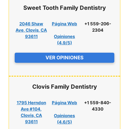
Sweet Tooth Family Dentistry
2046 Shaw
Página Web
+1 559-206-
Ave, Clovis, CA
2304
93611
Opiniones
(
4.9/5
)
VER OPINIONES
Clovis Family Dentistry
1795 Herndon
Página Web
+1 559-840-
Ave #104,
4330
Clovis, CA
Opiniones
93611
(
4.6/5
)