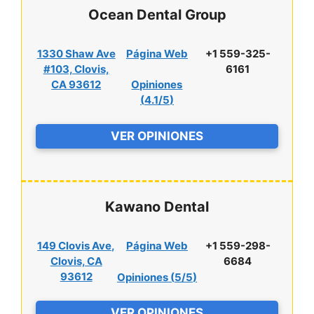
Ocean Dental Group
1330 Shaw Ave
Página Web
+1 559-325-
#103, Clovis,
6161
CA 93612
Opiniones
(
4.1/5
)
VER OPINIONES
Kawano Dental
149 Clovis Ave,
Página Web
+1 559-298-
Clovis, CA
6684
93612
Opiniones (
5/5
)
VER OPINIONES