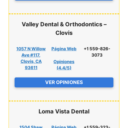
Valley Dental & Orthodontics –
Clovis
1057 N Willow
Página Web
+1 559-826-
Ave #117,
3073
Clovis, CA
Opiniones
93611
(
4.4/5
)
VER OPINIONES
Loma Vista Dental
1504 Shaw
Página Web
+1 559-323-