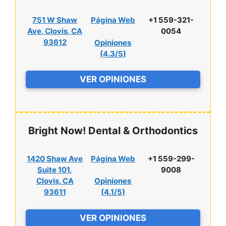
751 W Shaw
Página Web
+1 559-321-
Ave, Clovis, CA
0054
93612
Opiniones
(
4.3/5
)
VER OPINIONES
Bright Now! Dental & Orthodontics
1420 Shaw Ave
Página Web
+1 559-299-
Suite 101,
9008
Clovis, CA
Opiniones
93611
(
4.1/5
)
VER OPINIONES