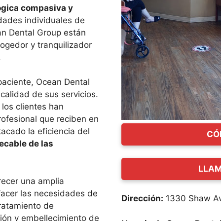
ógica compasiva y
dades individuales de
an Dental Group están
ogedor y tranquilizador
.
paciente, Ocean Dental
 calidad de sus servicios.
, los clientes han
profesional que reciben en
acado la eficiencia del
CÓ
ecable de las
LLAM
recer una amplia
sfacer las necesidades de
Dirección:
1330 Shaw Av
tratamiento de
ión y embellecimiento de