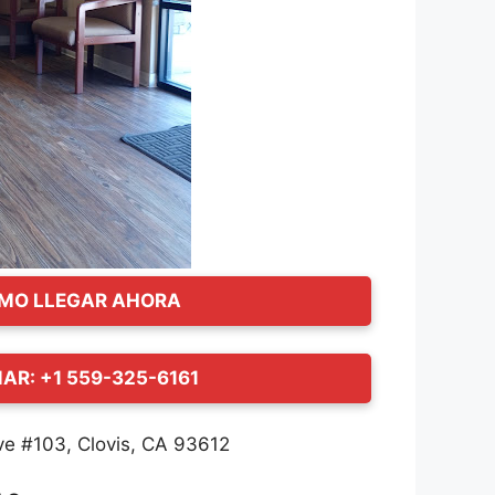
MO LLEGAR AHORA
AR: +1 559-325-6161
e #103, Clovis, CA 93612