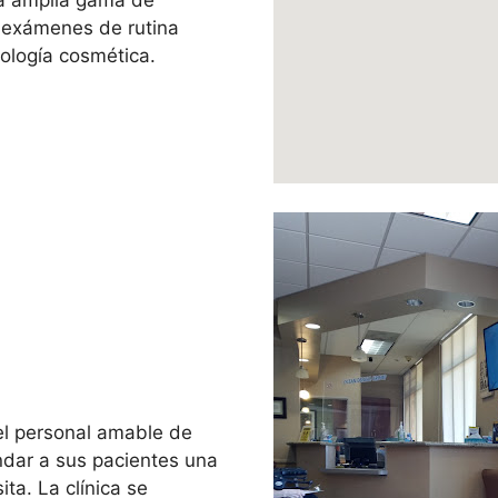
na amplia gama de
y exámenes de rutina
ología cosmética.
el personal amable de
ndar a sus pacientes una
ta. La clínica se