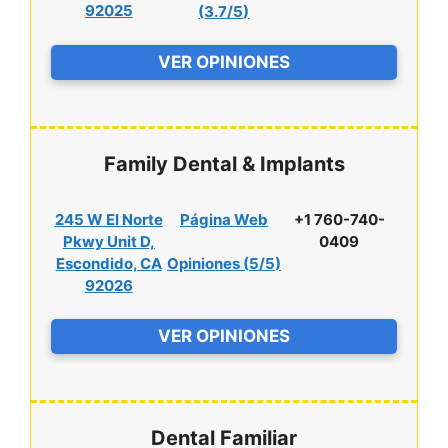
92025
(
3.7/5
)
VER OPINIONES
Family Dental & Implants
245 W El Norte
Página Web
+1 760-740-
Pkwy Unit D,
0409
Escondido, CA
Opiniones (
5/5
)
92026
VER OPINIONES
Dental Familiar