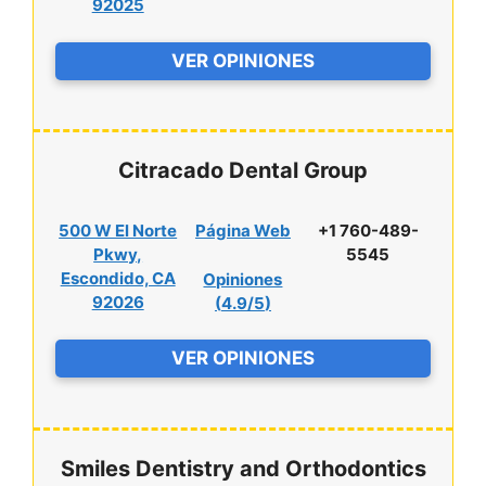
92025
VER OPINIONES
Citracado Dental Group
500 W El Norte
Página Web
+1 760-489-
Pkwy,
5545
Escondido, CA
Opiniones
92026
(
4.9/5
)
VER OPINIONES
Smiles Dentistry and Orthodontics