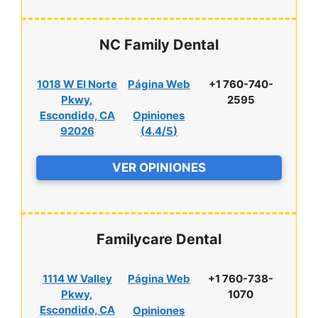
NC Family Dental
1018 W El Norte
Página Web
+1 760-740-
Pkwy,
2595
Escondido, CA
Opiniones
92026
(
4.4/5
)
VER OPINIONES
Familycare Dental
1114 W Valley
Página Web
+1 760-738-
Pkwy,
1070
Escondido, CA
Opiniones