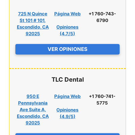
725 N Quince
Página Web
+1 760-743-
St 101 # 101,
6790
Escondido, CA
Opiniones
92025
(
4.7/5
)
VER OPINIONES
TLC Dental
950 E
Página Web
+1 760-741-
Pennsylvania
5775
Ave Suite A,
Opiniones
Escondido, CA
(
4.9/5
)
92025