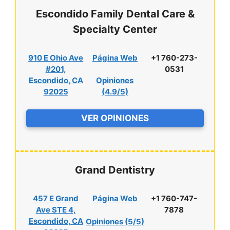
Escondido Family Dental Care &
Specialty Center
910 E Ohio Ave
Página Web
+1 760-273-
#201,
0531
Escondido, CA
Opiniones
92025
(
4.9/5
)
VER OPINIONES
Grand Dentistry
457 E Grand
Página Web
+1 760-747-
Ave STE 4,
7878
Escondido, CA
Opiniones (
5/5
)