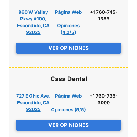
860 W Valley
Página Web
+1 760-745-
Pkwy #100,
1585
Escondido, CA
Opiniones
92025
(
4.2/5
)
VER OPINIONES
Casa Dental
727 E Ohio Ave,
Página Web
+1 760-735-
Escondido, CA
3000
92025
Opiniones (
5/5
)
VER OPINIONES