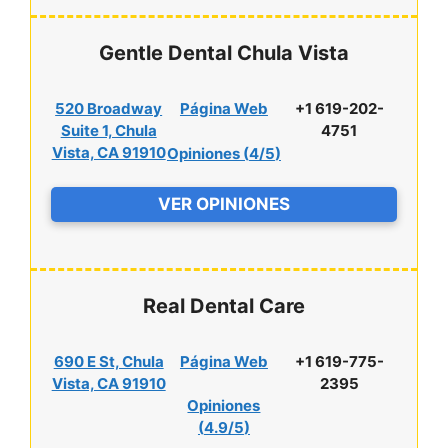
Gentle Dental Chula Vista
520 Broadway
Página Web
+1 619-202-
Suite 1, Chula
4751
Vista, CA 91910
Opiniones (
4/5
)
VER OPINIONES
Real Dental Care
690 E St, Chula
Página Web
+1 619-775-
Vista, CA 91910
2395
Opiniones
(
4.9/5
)