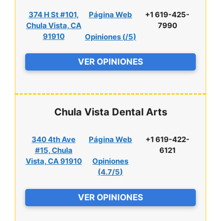
374 H St #101,
Página Web
+1 619-425-
Chula Vista, CA
7990
91910
Opiniones (
/5
)
VER OPINIONES
Chula Vista Dental Arts
340 4th Ave
Página Web
+1 619-422-
#15, Chula
6121
Vista, CA 91910
Opiniones
(
4.7/5
)
VER OPINIONES