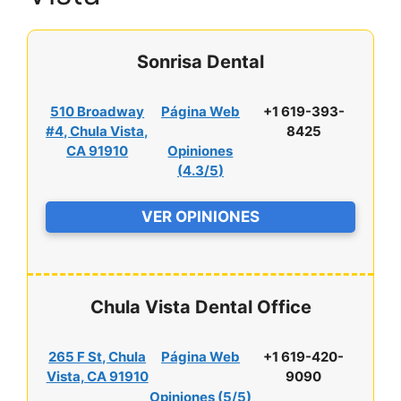
Sonrisa Dental
510 Broadway
Página Web
+1 619-393-
#4, Chula Vista,
8425
CA 91910
Opiniones
(
4.3/5
)
VER OPINIONES
Chula Vista Dental Office
265 F St, Chula
Página Web
+1 619-420-
Vista, CA 91910
9090
Opiniones (
5/5
)