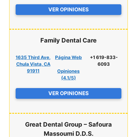
VER OPINIONES
Family Dental Care
1635 Third Ave,
Página Web
+1 619-833-
Chula Vista, CA
6093
91911
Opiniones
(
4.1/5
)
VER OPINIONES
Great Dental Group – Safoura
Massoumi D.D.S.