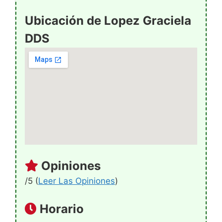
Ubicación de Lopez Graciela
DDS
Opiniones
/5 (
Leer Las Opiniones
)
Horario