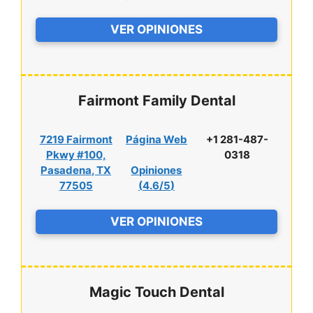
VER OPINIONES
Fairmont Family Dental
7219 Fairmont
Página Web
+1 281-487-
Pkwy #100,
0318
Pasadena, TX
Opiniones
77505
(
4.6/5
)
VER OPINIONES
Magic Touch Dental