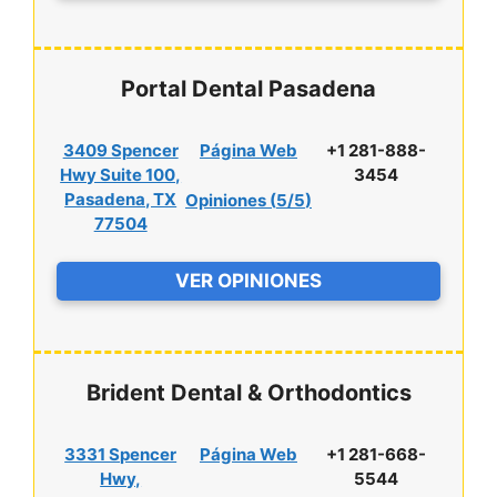
Portal Dental Pasadena
3409 Spencer
Página Web
+1 281-888-
Hwy Suite 100,
3454
Pasadena, TX
Opiniones (
5/5
)
77504
VER OPINIONES
Brident Dental & Orthodontics
3331 Spencer
Página Web
+1 281-668-
Hwy,
5544