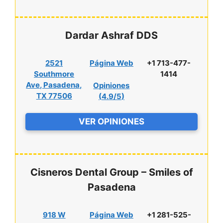
Dardar Ashraf DDS
2521
Página Web
+1 713-477-
Southmore
1414
Ave, Pasadena,
Opiniones
TX 77506
(
4.9/5
)
VER OPINIONES
Cisneros Dental Group – Smiles of
Pasadena
918 W
Página Web
+1 281-525-