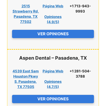
2515
Página Web
+1 713-943-
Strawberry Rd,
9993
Pasadena, TX
Opiniones
77502
(
4.9/5
)
VER OPINIONES
Aspen Dental – Pasadena, TX
4539 East Sam
Página Web
+1 281-504-
Houston Pkwy
3788
S, Pasadena,
Opiniones
TX 77505
(
4.7/5
)
VER OPINIONES