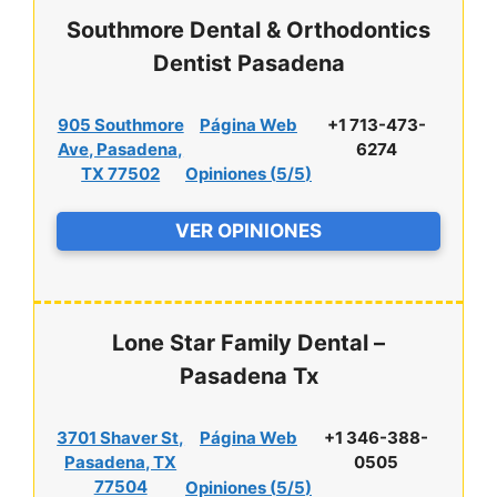
Southmore Dental & Orthodontics
Dentist Pasadena
905 Southmore
Página Web
+1 713-473-
Ave, Pasadena,
6274
TX 77502
Opiniones (
5/5
)
VER OPINIONES
Lone Star Family Dental –
Pasadena Tx
3701 Shaver St,
Página Web
+1 346-388-
Pasadena, TX
0505
77504
Opiniones (
5/5
)