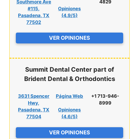
Southmore Ave
4829
#115,
Opiniones
Pasadena, TX
(
4.9/5
)
77502
VER OPINIONES
Summit Dental Center part of
Brident Dental & Orthodontics
3631 Spencer
Página Web
+1 713-946-
Hwy,
8999
Pasadena, TX
Opiniones
77504
(
4.6/5
)
VER OPINIONES