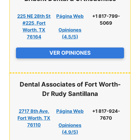
225 NE 28th St
Página Web
+1 817-799-
#225, Fort
5069
Worth, TX
Opiniones
76164
(
4.5/5
)
VER OPINIONES
Dental Associates of Fort Worth-
Dr Rudy Santillana
2717 8th Ave,
Página Web
+1 817-924-
Fort Worth, TX
7670
76110
Opiniones
(
4.9/5
)