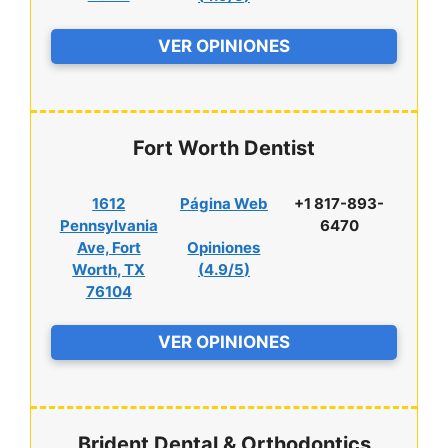
VER OPINIONES
Fort Worth Dentist
1612
Página Web
+1 817-893-
Pennsylvania
6470
Ave, Fort
Opiniones
Worth, TX
(
4.9/5
)
76104
VER OPINIONES
Brident Dental & Orthodontics