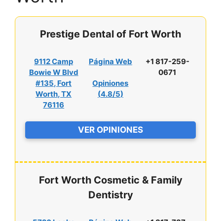
Prestige Dental of Fort Worth
9112 Camp
Página Web
+1 817-259-
Bowie W Blvd
0671
#135, Fort
Opiniones
Worth, TX
(
4.8/5
)
76116
VER OPINIONES
Fort Worth Cosmetic & Family
Dentistry