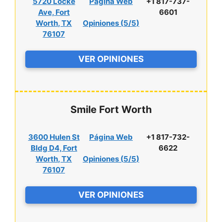
5720 Locke
Página Web
+1 817-737-
Ave, Fort
6601
Worth, TX
Opiniones (
5/5
)
76107
VER OPINIONES
Smile Fort Worth
3600 Hulen St
Página Web
+1 817-732-
Bldg D4, Fort
6622
Worth, TX
Opiniones (
5/5
)
76107
VER OPINIONES