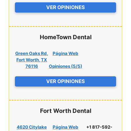
VER OPINIONES
HomeTown Dental
Green Oaks Rd,
Página Web
Fort Worth, TX
76116
Opiniones (
5/5
)
VER OPINIONES
Fort Worth Dental
4620 Citylake
Página Web
+1 817-592-