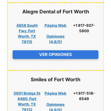
Alegre Dental of Fort Worth
4858 South
Página Web
+1 817-927-
Fwy, Fort
5800
Worth, TX
Opiniones
76115
(
4.8/5
)
VER OPINIONES
Smiles of Fort Worth
5601 Bridge St
Página Web
+1 817-518-
#480, Fort
6549
Worth, TX
Opiniones
76112
(
4.9/5
)