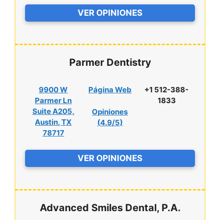
VER OPINIONES
Parmer Dentistry
9900 W
Página Web
+1 512-388-
Parmer Ln
1833
Suite A205,
Opiniones
Austin, TX
(
4.9/5
)
78717
VER OPINIONES
Advanced Smiles Dental, P.A.