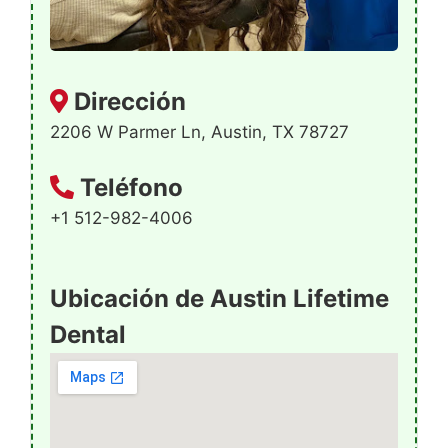
Dirección
2206 W Parmer Ln, Austin, TX 78727
Teléfono
+1 512-982-4006
Ubicación de Austin Lifetime
Dental