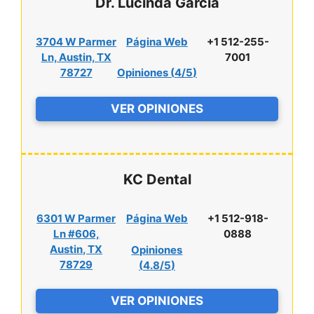
Dr. Lucinda Garcia
3704 W Parmer
Página Web
+1 512-255-
Ln, Austin, TX
7001
78727
Opiniones (
4/5
)
VER OPINIONES
KC Dental
6301 W Parmer
Página Web
+1 512-918-
Ln #606,
0888
Austin, TX
Opiniones
78729
(
4.8/5
)
VER OPINIONES