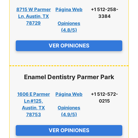
8715 W Parmer
Página Web
+1 512-258-
Ln, Austin, TX
3384
78729
Opiniones
(
4.8/5
)
VER OPINIONES
Enamel Dentistry Parmer Park
1606 E Parmer
Página Web
+1 512-572-
Ln #125,
0215
Austin, TX
Opiniones
78753
(
4.9/5
)
VER OPINIONES