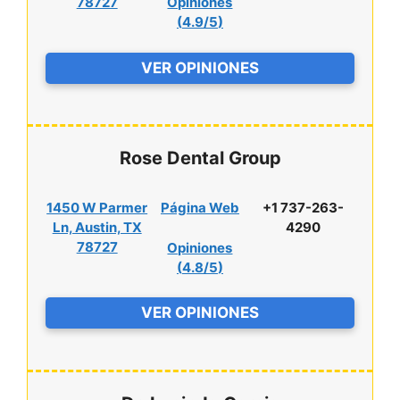
78727
Opiniones
(
4.9/5
)
VER OPINIONES
Rose Dental Group
1450 W Parmer
Página Web
+1 737-263-
Ln, Austin, TX
4290
78727
Opiniones
(
4.8/5
)
VER OPINIONES