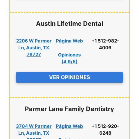
Austin Lifetime Dental
2206 W Parmer
Página Web
+1 512-982-
Ln, Austin, TX
4006
78727
Opiniones
(
4.9/5
)
VER OPINIONES
Parmer Lane Family Dentistry
3704 W Parmer
Página Web
+1 512-920-
Ln, Austin, TX
6248