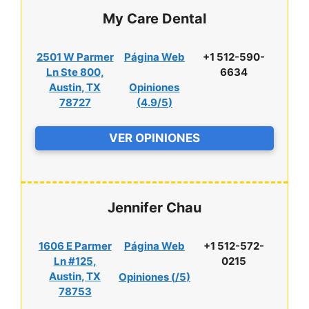
My Care Dental
2501 W Parmer
Página Web
+1 512-590-
Ln Ste 800,
6634
Austin, TX
Opiniones
78727
(
4.9/5
)
VER OPINIONES
Jennifer Chau
1606 E Parmer
Página Web
+1 512-572-
Ln #125,
0215
Austin, TX
Opiniones (
/5
)
78753