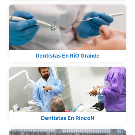
Dentistas En RíO Grande
Dentistas En RincóN