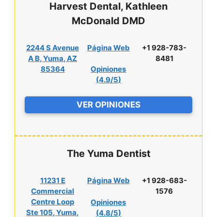
Harvest Dental, Kathleen
McDonald DMD
2244 S Avenue
Página Web
+1 928-783-
A B, Yuma, AZ
8481
85364
Opiniones
(
4.9/5
)
VER OPINIONES
The Yuma Dentist
11231 E
Página Web
+1 928-683-
Commercial
1576
Centre Loop
Opiniones
Ste 105, Yuma,
(
4.8/5
)