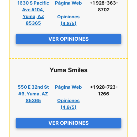
1630 S Pacific
Página Web
+1 928-363-
Ave #104,
8702
Yuma, AZ
Opiniones
85365
(
4.8/5
)
VER OPINIONES
Yuma Smiles
550 E 32nd St
Página Web
+1 928-723-
#6, Yuma, AZ
1266
85365
Opiniones
(
4.9/5
)
VER OPINIONES