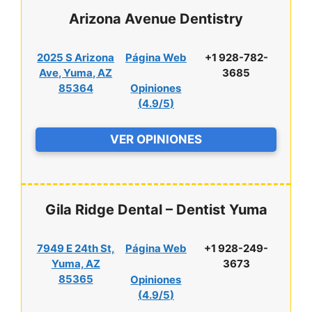
Arizona Avenue Dentistry
2025 S Arizona
Página Web
+1 928-782-
Ave, Yuma, AZ
3685
85364
Opiniones
(
4.9/5
)
VER OPINIONES
Gila Ridge Dental – Dentist Yuma
7949 E 24th St,
Página Web
+1 928-249-
Yuma, AZ
3673
85365
Opiniones
(
4.9/5
)