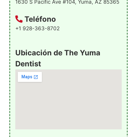
1630 S Pacific Ave #104, Yuma, AZ 85365
Teléfono
+1 928-363-8702
Ubicación de The Yuma
Dentist