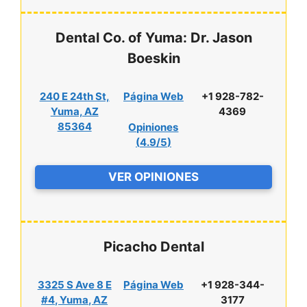
Dental Co. of Yuma: Dr. Jason
Boeskin
240 E 24th St,
Página Web
+1 928-782-
Yuma, AZ
4369
85364
Opiniones
(
4.9/5
)
VER OPINIONES
Picacho Dental
3325 S Ave 8 E
Página Web
+1 928-344-
#4, Yuma, AZ
3177