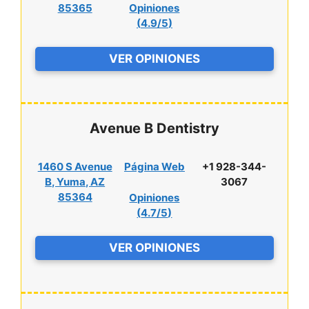
85365
Opiniones
(
4.9/5
)
VER OPINIONES
Avenue B Dentistry
1460 S Avenue
Página Web
+1 928-344-
B, Yuma, AZ
3067
85364
Opiniones
(
4.7/5
)
VER OPINIONES