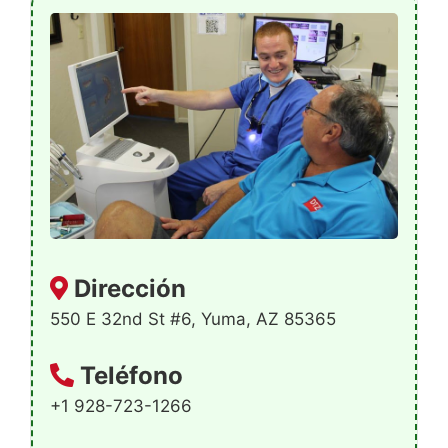
Dirección
550 E 32nd St #6, Yuma, AZ 85365
Teléfono
+1 928-723-1266