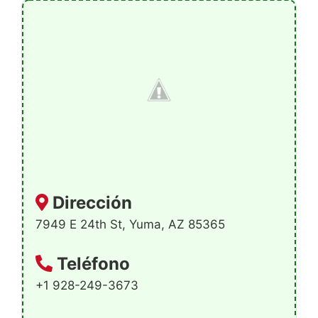
Dirección
7949 E 24th St, Yuma, AZ 85365
Teléfono
+1 928-249-3673