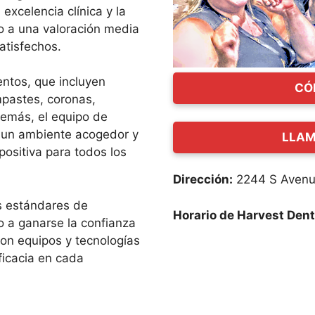
xcelencia clínica y la
o a una valoración media
atisfechos.
entos, que incluyen
CÓ
mpastes, coronas,
demás, el equipo de
 un ambiente acogedor y
LLAM
positiva para todos los
Dirección:
2244 S Avenu
os estándares de
Horario de Harvest Den
do a ganarse la confianza
con equipos y tecnologías
ficacia en cada