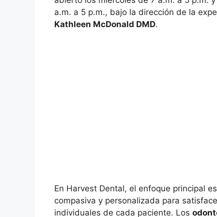
abierto los miércoles de 7 a.m. a 5 p.m. y
a.m. a 5 p.m., bajo la dirección de la ex
Kathleen McDonald DMD
.
En Harvest Dental, el enfoque principal e
compasiva y personalizada para satisfac
individuales de cada paciente. Los
odont