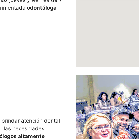
 los jueves y viernes de 7
perimentada
odontóloga
s brindar atención dental
er las necesidades
ólogos altamente