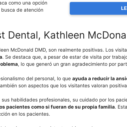
aca como una opción
LE
n busca de atención
st Dental, Kathleen McDon
hleen McDonald DMD, son realmente positivas. Los visi
a
. Se destaca que, a pesar de estar de visita por trabaj
problema
, lo que generó un gran agradecimiento por part
esionalismo del personal, lo que
ayuda a reducir la ansi
 también son aspectos que los visitantes valoran positiv
n sus habilidades profesionales, su cuidado por los pac
 los pacientes como si fueran de su propia familia
. Est
cción en los pacientes.