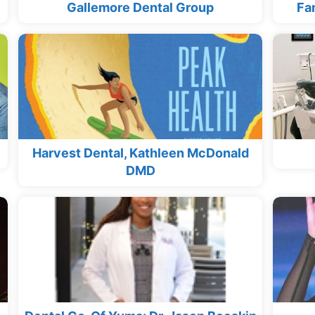
Gallemore Dental Group
Fa
Harvest Dental, Kathleen McDonald
DMD