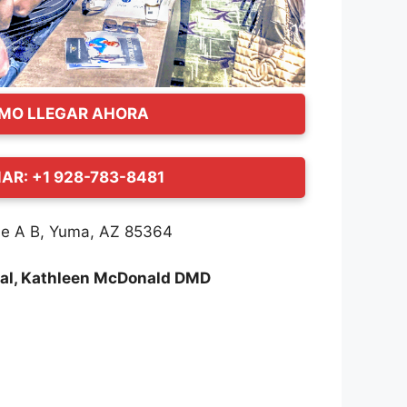
MO LLEGAR AHORA
AR: +1 928-783-8481
e A B, Yuma, AZ 85364
tal, Kathleen McDonald DMD