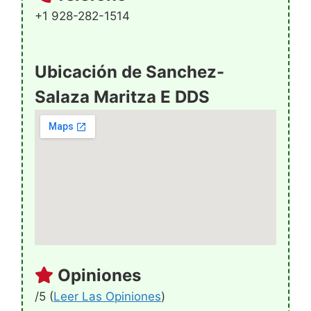
+1 928-282-1514
Ubicación de Sanchez-
Salaza Maritza E DDS
Opiniones
/5 (
Leer Las Opiniones
)