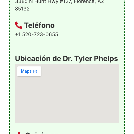
3385 N Hunt Hwy #127, Florence, AZ
85132
Teléfono
+1 520-723-0655
Ubicación de Dr. Tyler Phelps