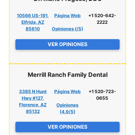
10566 US-191,
Página Web
+1 520-642-
Elfrida, AZ
2222
85610
Opiniones (
/5
)
VER OPINIONES
Merrill Ranch Family Dental
3385 N Hunt
Página Web
+1 520-723-
Hwy #127,
0655
Florence, AZ
Opiniones
85132
(
4.9/5
)
VER OPINIONES