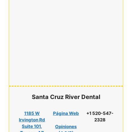
Santa Cruz River Dental
1185 W
Página Web
+1 520-547-
Irvington Rd
2328
Suite 101,
Opiniones