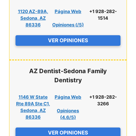
1120 AZ-89A,
Página Web
+1 928-282-
Sedona, AZ
1514
86336
Opiniones (
/5
)
VER OPINIONES
AZ Dentist-Sedona Family
Dentistry
1146 W State
Página Web
+1 928-282-
Rte 89A Ste C1,
3266
Sedona, AZ
Opiniones
86336
(
4.6/5
)
VER OPINIONES