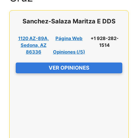
Sanchez-Salaza Maritza E DDS
1120 AZ-89A,
Página Web
+1 928-282-
Sedona, AZ
1514
86336
Opiniones (
/5
)
VER OPINIONES