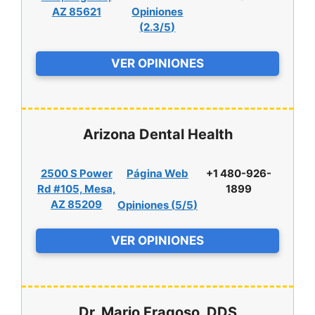
AZ 85621
Opiniones
(
2.3/5
)
VER OPINIONES
Arizona Dental Health
2500 S Power
Página Web
+1 480-926-
Rd #105, Mesa,
1899
AZ 85209
Opiniones (
5/5
)
VER OPINIONES
Dr. Mario Fragoso, DDS