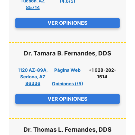
Tucson, AZ
(
4.6/5
)
85714
VER OPINIONES
Dr. Tamara B. Fernandes, DDS
1120 AZ-89A,
Página Web
+1 928-282-
Sedona, AZ
1514
86336
Opiniones (
/5
)
VER OPINIONES
Dr. Thomas L. Fernandes, DDS