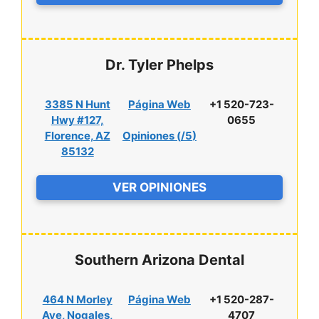
Dr. Tyler Phelps
3385 N Hunt
Página Web
+1 520-723-
Hwy #127,
0655
Florence, AZ
Opiniones (
/5
)
85132
VER OPINIONES
Southern Arizona Dental
464 N Morley
Página Web
+1 520-287-
Ave, Nogales,
4707