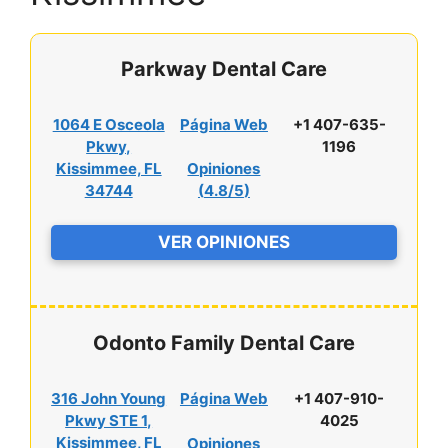
Parkway Dental Care
1064 E Osceola
Página Web
+1 407-635-
Pkwy,
1196
Kissimmee, FL
Opiniones
34744
(
4.8/5
)
VER OPINIONES
Odonto Family Dental Care
316 John Young
Página Web
+1 407-910-
Pkwy STE 1,
4025
Kissimmee, FL
Opiniones