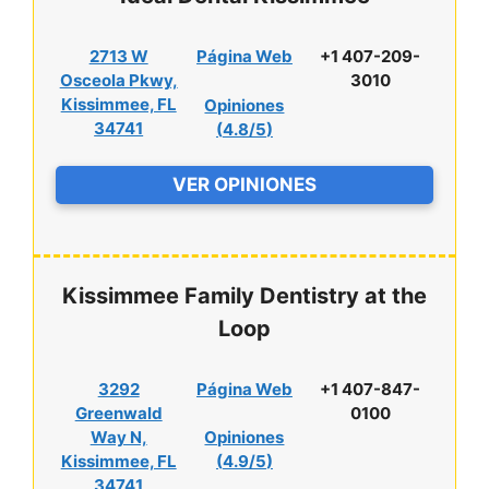
2713 W
Página Web
+1 407-209-
Osceola Pkwy,
3010
Kissimmee, FL
Opiniones
34741
(
4.8/5
)
VER OPINIONES
Kissimmee Family Dentistry at the
Loop
3292
Página Web
+1 407-847-
Greenwald
0100
Way N,
Opiniones
Kissimmee, FL
(
4.9/5
)
34741