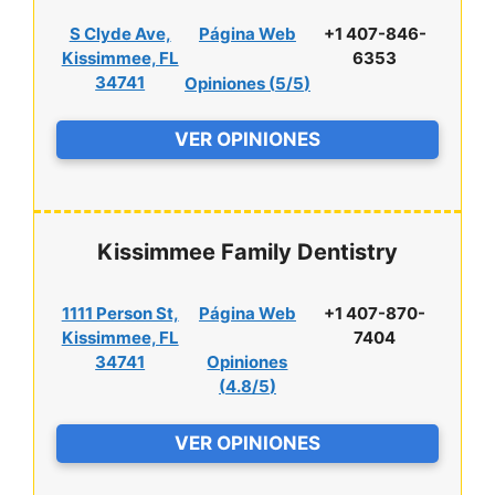
S Clyde Ave,
Página Web
+1 407-846-
Kissimmee, FL
6353
34741
Opiniones (
5/5
)
VER OPINIONES
Kissimmee Family Dentistry
1111 Person St,
Página Web
+1 407-870-
Kissimmee, FL
7404
34741
Opiniones
(
4.8/5
)
VER OPINIONES