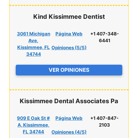
Kind Kissimmee Dentist
3061 Michigan
Página Web
+1 407-348-
Ave,
6441
Kissimmee, FL
Opiniones (
5/5
)
34744
VER OPINIONES
Kissimmee Dental Associates Pa
909 E Oak St #
Página Web
+1 407-847-
A, Kissimmee,
2103
FL 34744
Opiniones (
4/5
)