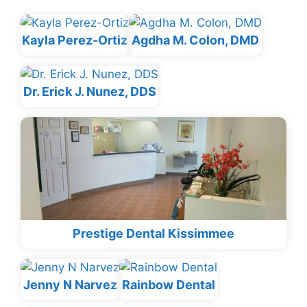
Kayla Perez-Ortiz
Agdha M. Colon, DMD
Dr. Erick J. Nunez, DDS
Prestige Dental Kissimmee
Jenny N Narvez
Rainbow Dental