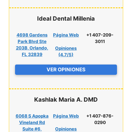
Ideal Dental Millenia
4698 Gardens
Página Web
+1 407-209-
Park Blvd Ste
3011
203B, Orlando,
Opiniones
FL 32839
(
4.7/5
)
VER OPINIONES
Kashlak Maria A. DMD
6068 S Apopka
Página Web
+1 407-876-
Vineland Rd
0290
Suite #6,
Opiniones