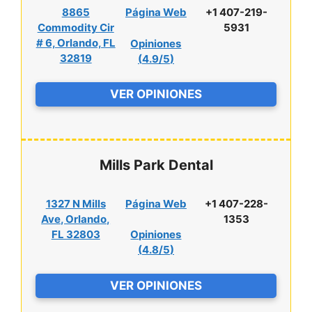
8865
Página Web
+1 407-219-
Commodity Cir
5931
# 6, Orlando, FL
Opiniones
32819
(
4.9/5
)
VER OPINIONES
Mills Park Dental
1327 N Mills
Página Web
+1 407-228-
Ave, Orlando,
1353
FL 32803
Opiniones
(
4.8/5
)
VER OPINIONES