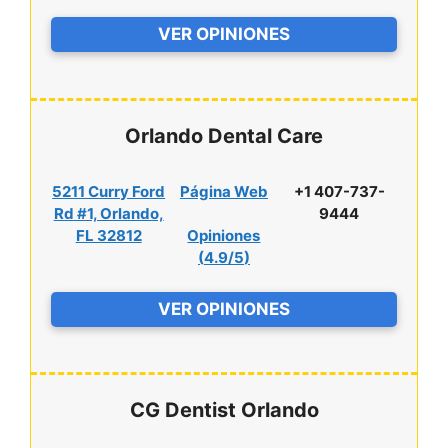
VER OPINIONES
Orlando Dental Care
5211 Curry Ford
Página Web
+1 407-737-
Rd #1, Orlando,
9444
FL 32812
Opiniones
(
4.9/5
)
VER OPINIONES
CG Dentist Orlando