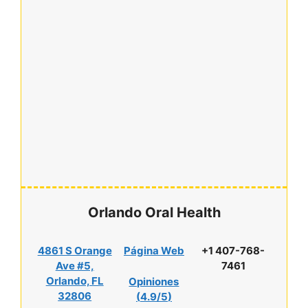
Orlando Oral Health
4861 S Orange
Página Web
+1 407-768-
Ave #5,
7461
Orlando, FL
Opiniones
32806
(
4.9/5
)