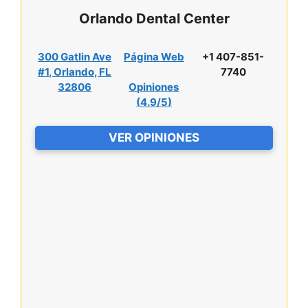
Orlando Dental Center
300 Gatlin Ave
Página Web
+1 407-851-
#1, Orlando, FL
7740
32806
Opiniones
(
4.9/5
)
VER OPINIONES