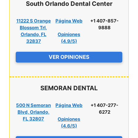
South Orlando Dental Center
11222 S Orange
Página Web
+1 407-857-
Blossom Trl,
9888
Orlando, FL
Opiniones
32837
(
4.9/5
)
VER OPINIONES
SEMORAN DENTAL
500 N Semoran
Página Web
+1 407-277-
Blvd, Orlando,
6272
FL 32807
Opiniones
(
4.6/5
)