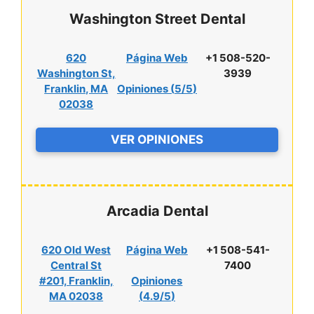
Washington Street Dental
620
Página Web
+1 508-520-
Washington St,
3939
Franklin, MA
Opiniones (
5/5
)
02038
VER OPINIONES
Arcadia Dental
620 Old West
Página Web
+1 508-541-
Central St
7400
#201, Franklin,
Opiniones
MA 02038
(
4.9/5
)