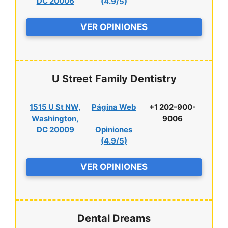
DC 20006
(
4.9/5
)
VER OPINIONES
U Street Family Dentistry
1515 U St NW,
Página Web
+1 202-900-
Washington,
9006
DC 20009
Opiniones
(
4.9/5
)
VER OPINIONES
Dental Dreams