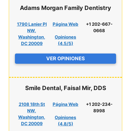
Adams Morgan Family Dentistry
1790 Lanier Pl
Página Web
+1 202-667-
NW,
0668
Washington,
Opiniones
DC 20009
(
4.5/5
)
VER OPINIONES
Smile Dental, Faisal Mir, DDS
2108 18th St
Página Web
+1 202-234-
NW,
8998
Washington,
Opiniones
DC 20009
(
4.8/5
)