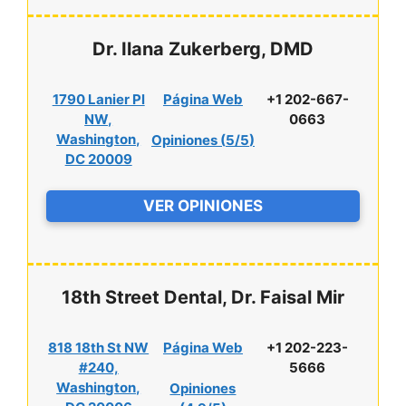
Dr. Ilana Zukerberg, DMD
1790 Lanier Pl
Página Web
+1 202-667-
NW,
0663
Washington,
Opiniones (
5/5
)
DC 20009
VER OPINIONES
18th Street Dental, Dr. Faisal Mir
818 18th St NW
Página Web
+1 202-223-
#240,
5666
Washington,
Opiniones