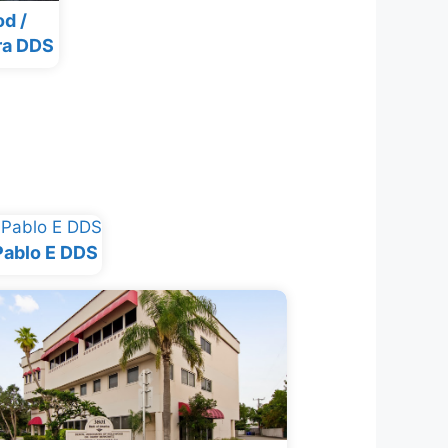
d /
ra DDS
Pablo E DDS