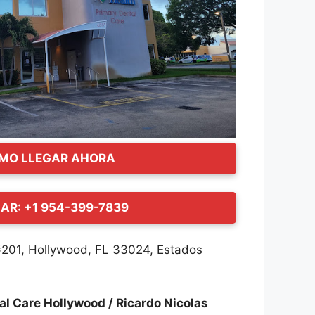
MO LLEGAR AHORA
AR: +1 954-399-7839
#201, Hollywood, FL 33024, Estados
al Care Hollywood / Ricardo Nicolas