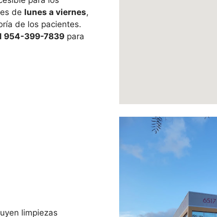
esible para los
n es de
lunes a viernes
,
ría de los pacientes.
+1 954-399-7839
para
cluyen limpiezas