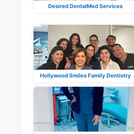
Desired DentalMed Services
Hollywood Smiles Family Dentistry