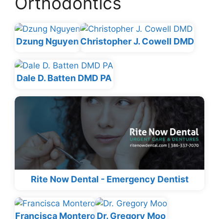
Orthodontics
Dzung Nguyen
Christopher J. Cowell DMD
Dale D. Batten DMD PA
Rite Now Dental - Emergency Dentist
Francisca Montero
Dr. Gregory Moo