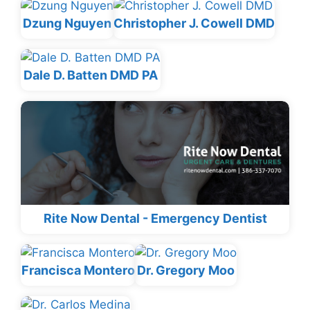
Dzung Nguyen
Christopher J. Cowell DMD
Dale D. Batten DMD PA
Rite Now Dental - Emergency Dentist
Francisca Montero
Dr. Gregory Moo