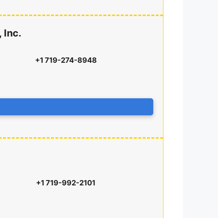
 Inc.
+1 719-274-8948
+1 719-992-2101