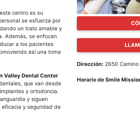
este centro es su
 personal se esfuerza por
CÓ
ndando un trato amable y
ica. Además, se enfocan
ducar a los pacientes
LLAM
romoviendo así una toma
Dirección:
2650 Camino D
n Valley Dental Center
Horario de Smile Missio
dentales, que van desde
implantes y ortodoncia.
anguardia y siguen
a eficacia y seguridad de