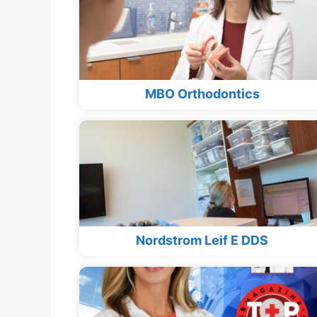
MBO Orthodontics
Nordstrom Leif E DDS