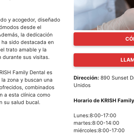
lido y acogedor, diseñado
 cómodos desde el
Además, la dedicación
CÓ
ha sido destacada en
el trato amable y la
durante sus visitas.
LLAM
KRISH Family Dental es
Dirección:
890 Sunset Dr
 la zona y buscan una
Unidos
s ofrecidos, combinados
n a esta clínica como
Horario de KRISH Family
n su salud bucal.
Lunes:8:00-17:00
martes:8:00-14:00
miércoles:8:00-17:00