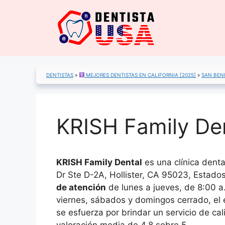
Saltar
al
contenido
DENTISTAS
»
MEJORES DENTISTAS EN CALIFORNIA [2025]
»
SAN BEN
KRISH Family Den
KRISH Family Dental
es una clínica dent
Dr Ste D-2A, Hollister, CA 95023, Estad
de atención
de lunes a jueves, de 8:00 a.
viernes, sábados y domingos cerrado, el 
se esfuerza por brindar un servicio de ca