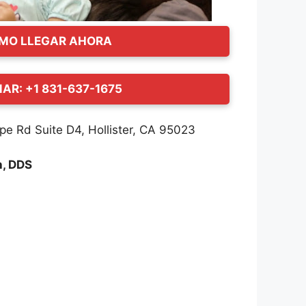
MO LLEGAR AHORA
AR: +1 831-637-1675
e Rd Suite D4, Hollister, CA 95023
h, DDS