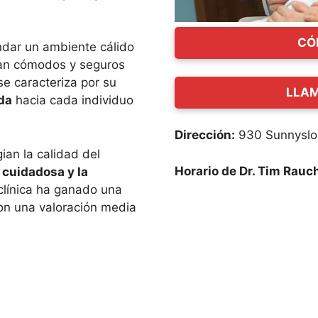
CÓ
indar un ambiente cálido
tan cómodos y seguros
se caracteriza por su
LLAM
da
hacia cada individuo
Dirección:
930 Sunnyslop
ian la calidad del
Horario de Dr. Tim Rauc
 cuidadosa y la
 clínica ha ganado una
on una valoración media