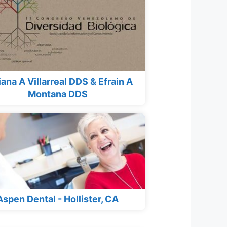
ana A Villarreal DDS & Efrain A
Montana DDS
Aspen Dental - Hollister, CA