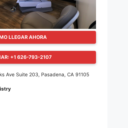
MO LLEGAR AHORA
AR: +1 626-793-2107
ks Ave Suite 203, Pasadena, CA 91105
istry