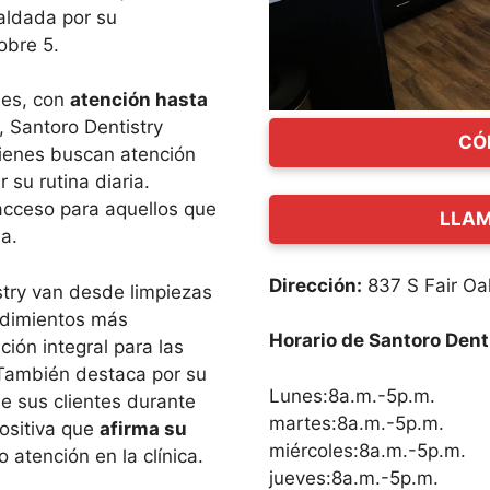
paldada por su
obre 5.
nes, con
atención hasta
, Santoro Dentistry
CÓ
uienes buscan atención
 su rutina diaria.
 acceso para aquellos que
LLAM
a.
Dirección:
837 S Fair Oa
stry van desde limpiezas
edimientos más
Horario de Santoro Dent
ción integral para las
También destaca por su
Lunes:8a.m.-5p.m.
e sus clientes durante
martes:8a.m.-5p.m.
positiva que
afirma su
miércoles:8a.m.-5p.m.
 atención en la clínica.
jueves:8a.m.-5p.m.