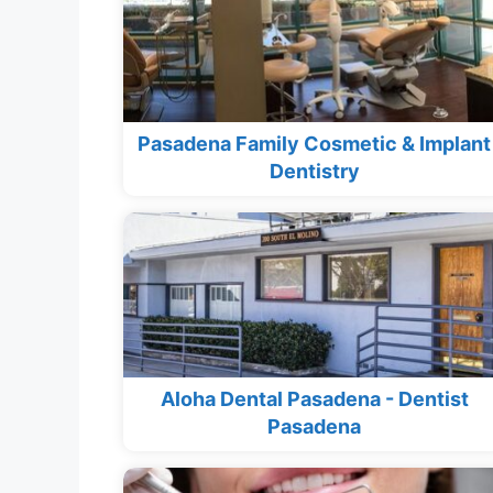
Pasadena Family Cosmetic & Implant
Dentistry
Aloha Dental Pasadena - Dentist
Pasadena