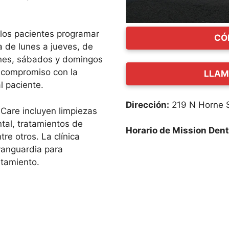
los pacientes programar
CÓ
a de lunes a jueves, de
rnes, sábados y domingos
 compromiso con la
LLAM
l paciente.
Dirección:
219 N Horne S
 Care incluyen limpiezas
tal, tratamientos de
Horario de Mission Dent
re otros. La clínica
 vanguardia para
atamiento.