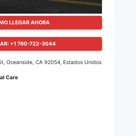
MO LLEGAR AHORA
AR: +1 760-722-3044
t, Oceanside, CA 92054, Estados Unidos
al Care