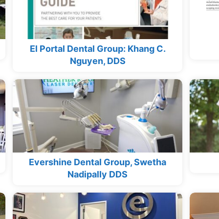
El Portal Dental Group: Khang C.
Nguyen, DDS
Evershine Dental Group, Swetha
Nadipally DDS