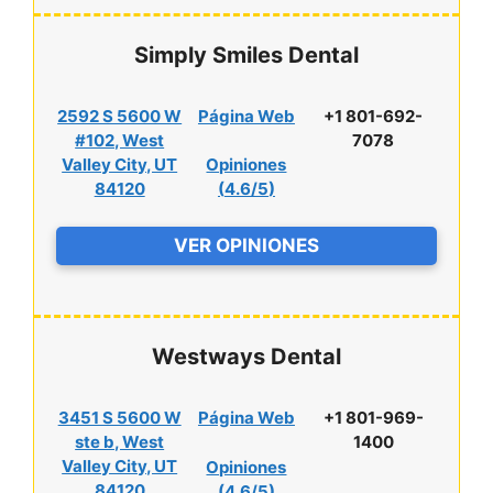
Simply Smiles Dental
2592 S 5600 W
Página Web
+1 801-692-
#102, West
7078
Valley City, UT
Opiniones
84120
(
4.6/5
)
VER OPINIONES
Westways Dental
3451 S 5600 W
Página Web
+1 801-969-
ste b, West
1400
Valley City, UT
Opiniones
84120
(
4.6/5
)