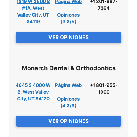
1819 W 3500 S
Página Web
+1 801-887-
#1A, West
7264
Valley City, UT
Opiniones
84119
(
3.8/5
)
VER OPINIONES
Monarch Dental & Orthodontics
4645 S 4000 W
Página Web
+1 801-955-
B, West Valley
1900
City, UT 84120
Opiniones
(
4.3/5
)
VER OPINIONES