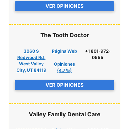
VER OPINIONES
The Tooth Doctor
3060 S
Página Web
+1 801-972-
Redwood Rd,
0555
West Valley
Opiniones
City, UT 84119
(
4.7/5
)
VER OPINIONES
Valley Family Dental Care