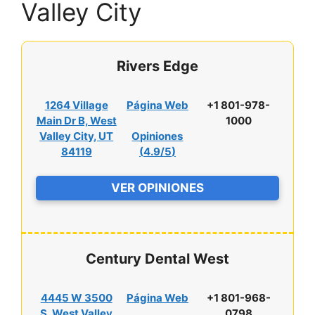
Valley City
Rivers Edge
1264 Village
Página Web
+1 801-978-
Main Dr B, West
1000
Valley City, UT
Opiniones
84119
(
4.9/5
)
VER OPINIONES
Century Dental West
4445 W 3500
Página Web
+1 801-968-
S, West Valley
0798