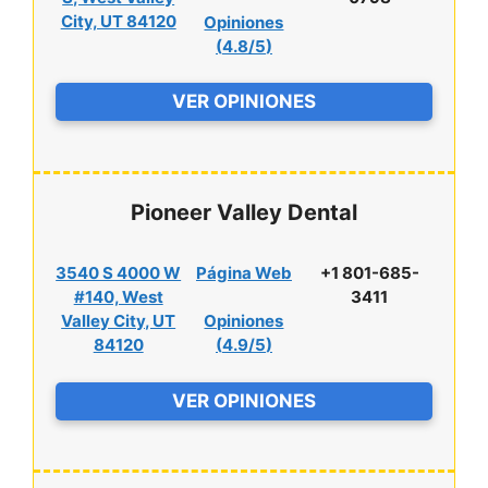
City, UT 84120
Opiniones
(
4.8/5
)
VER OPINIONES
Pioneer Valley Dental
3540 S 4000 W
Página Web
+1 801-685-
#140, West
3411
Valley City, UT
Opiniones
84120
(
4.9/5
)
VER OPINIONES