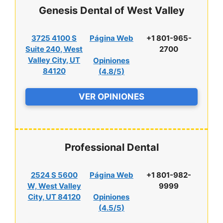
Genesis Dental of West Valley
3725 4100 S
Página Web
+1 801-965-
Suite 240, West
2700
Valley City, UT
Opiniones
84120
(
4.8/5
)
VER OPINIONES
Professional Dental
2524 S 5600
Página Web
+1 801-982-
W, West Valley
9999
City, UT 84120
Opiniones
(
4.5/5
)