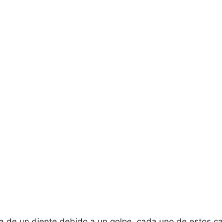
da de un diente debido a un golpe, cada uno de estos 