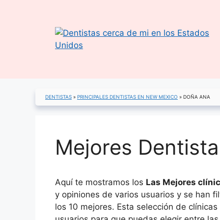
Saltar
al
contenido
DENTISTAS
»
PRINCIPALES DENTISTAS EN NEW MEXICO
»
DOÑA ANA
Mejores Dentist
Aquí te mostramos los
Las Mejores clíni
y opiniones de varios usuarios y se han f
los 10 mejores. Esta selección de clínica
usuarios para que puedas elegir entre las