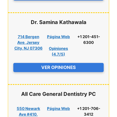
Dr. Samina Kathawala
714 Bergen
Página Web
+1 201-451-
Ave, Jersey
6300
City, NJ 07306
Opiniones
(
4.7/5
)
VER OPINIONES
All Care General Dentistry PC
550 Newark
Página Web
+1 201-706-
Ave #410,
3412