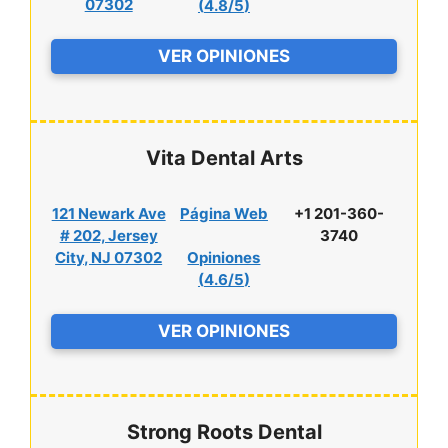
07302
(
4.8/5
)
VER OPINIONES
Vita Dental Arts
121 Newark Ave
Página Web
+1 201-360-
# 202, Jersey
3740
City, NJ 07302
Opiniones
(
4.6/5
)
VER OPINIONES
Strong Roots Dental