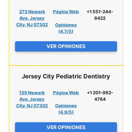
273 Newark
Página Web
+1 551-244-
Ave, Jersey
6422
City, NJ 07302
Opiniones
(
4.7/5
)
VER OPINIONES
Jersey City Pediatric Dentistry
139 Newark
Página Web
+1 201-992-
Ave, Jersey
4764
City, NJ 07302
Opiniones
(
4.9/5
)
VER OPINIONES