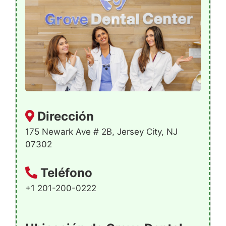
Dirección
175 Newark Ave # 2B, Jersey City, NJ
07302
Teléfono
+1 201-200-0222