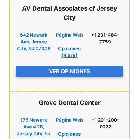
AV Dental Associates of Jersey
City
642 Newark
Página Web
+1 201-484-
Ave, Jersey
7759
City, NJ 07306
Opiniones
(
4.8/5
)
VER OPINIONES
Grove Dental Center
175 Newark
Página Web
+1 201-200-
Ave # 2B,
0222
Jersey City, NJ
Opiniones