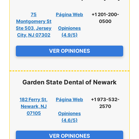
75
Página Web
+1 201-200-
Montgomery St
0500
Ste 503, Jersey
Opiniones
City, NJ 07302
(
4.9/5
)
VER OPINIONES
Garden State Dental of Newark
182 Ferry St,
Página Web
+1 973-532-
Newark, NJ
2570
07105
Opiniones
(
4.6/5
)
VER OPINIONES