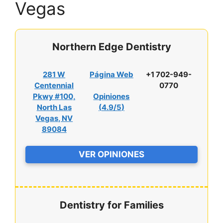
Vegas
Northern Edge Dentistry
281 W
Página Web
+1 702-949-
Centennial
0770
Pkwy #100,
Opiniones
North Las
(
4.9/5
)
Vegas, NV
89084
VER OPINIONES
Dentistry for Families