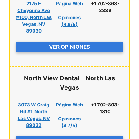
2175 E
Página Web
+1 702-363-
Cheyenne Ave
8889
#100, North Las
Opiniones
Vegas, NV
(
4.6/5
)
89030
VER OPINIONES
North View Dental – North Las
Vegas
3073 W Craig
Página Web
+1 702-803-
Rd #1, North
1810
Las Vegas, NV
Opiniones
89032
(
4.7/5
)