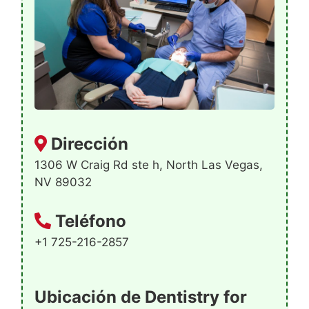
Dirección
1306 W Craig Rd ste h, North Las Vegas,
NV 89032
Teléfono
+1 725-216-2857
Ubicación de Dentistry for