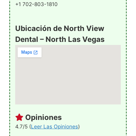
+1 702-803-1810
Ubicación de North View
Dental – North Las Vegas
Opiniones
4.7/5 (
Leer Las Opiniones
)