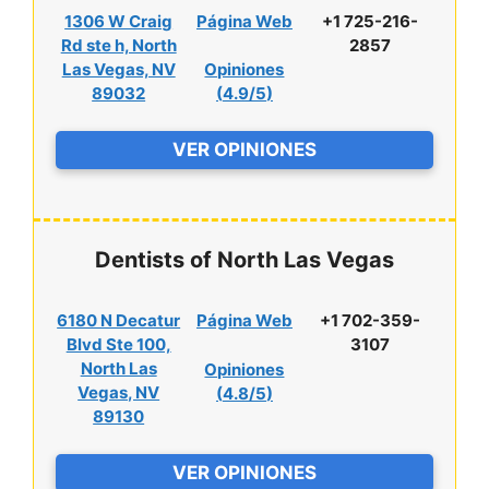
1306 W Craig
Página Web
+1 725-216-
Rd ste h, North
2857
Las Vegas, NV
Opiniones
89032
(
4.9/5
)
VER OPINIONES
Dentists of North Las Vegas
6180 N Decatur
Página Web
+1 702-359-
Blvd Ste 100,
3107
North Las
Opiniones
Vegas, NV
(
4.8/5
)
89130
VER OPINIONES