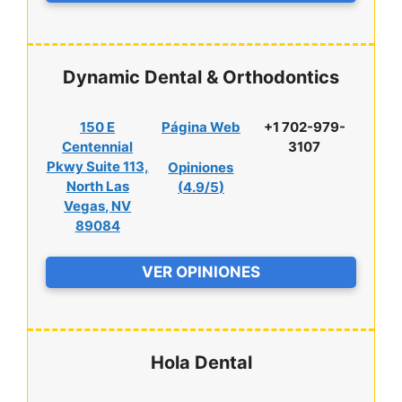
Dynamic Dental & Orthodontics
150 E
Página Web
+1 702-979-
Centennial
3107
Pkwy Suite 113,
Opiniones
North Las
(
4.9/5
)
Vegas, NV
89084
VER OPINIONES
Hola Dental