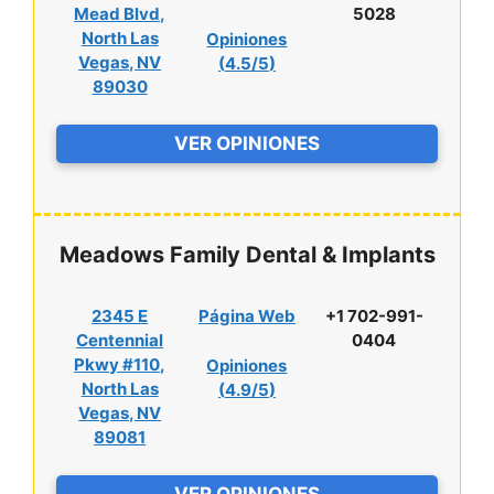
Mead Blvd,
5028
North Las
Opiniones
Vegas, NV
(
4.5/5
)
89030
VER OPINIONES
Meadows Family Dental & Implants
2345 E
Página Web
+1 702-991-
Centennial
0404
Pkwy #110,
Opiniones
North Las
(
4.9/5
)
Vegas, NV
89081
VER OPINIONES