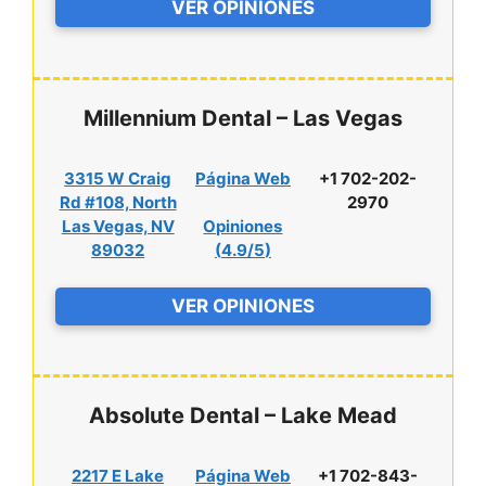
VER OPINIONES
Millennium Dental – Las Vegas
3315 W Craig
Página Web
+1 702-202-
Rd #108, North
2970
Las Vegas, NV
Opiniones
89032
(
4.9/5
)
VER OPINIONES
Absolute Dental – Lake Mead
2217 E Lake
Página Web
+1 702-843-