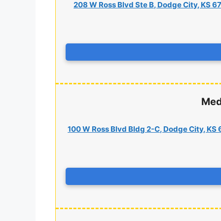
208 W Ross Blvd Ste B, Dodge City, KS 6
Medi
100 W Ross Blvd Bldg 2-C, Dodge City, KS