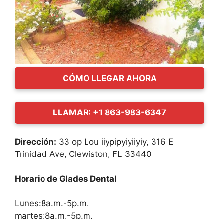
CÓMO LLEGAR AHORA
LLAMAR: +1 863-983-6347
Dirección:
33 op Lou iiypipyiyiiyiy, 316 E
Trinidad Ave, Clewiston, FL 33440
Horario de Glades Dental
Lunes:8a.m.-5p.m.
martes:8a.m.-5p.m.