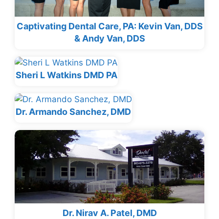
Captivating Dental Care, PA: Kevin Van, DDS
& Andy Van, DDS
Sheri L Watkins DMD PA
Dr. Armando Sanchez, DMD
Dr. Nirav A. Patel, DMD