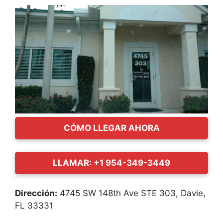
CÓMO LLEGAR AHORA
LLAMAR: +1 954-349-3449
Dirección:
4745 SW 148th Ave STE 303, Davie,
FL 33331