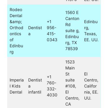
Rodeo
1560 E
Dental
Canton
&amp;
+1
Edinbu
Rd
Orthod
Dentist
956-
rg,
suite g,
ontics
a
415-
Texas,
Edinbu
of
0343
EE. UU.
rg, TX
Edinbu
78539
rg
1523
Main
St
El
+1
Imperia
Dentist
suite
Centro,
760-
l Kids
a
#108,
Califor
332-
Dental
infantil
El
nia, EE.
4030
Centro,
UU.
CA