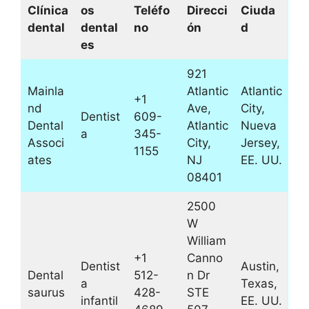
Clínica
os
Teléfo
Direcci
Ciuda
dental
dental
no
ón
d
es
921
Mainla
Atlantic
Atlantic
+1
nd
Ave,
City,
Dentist
609-
Dental
Atlantic
Nueva
a
345-
Associ
City,
Jersey,
1155
ates
NJ
EE. UU.
08401
2500
W
William
+1
Canno
Dentist
Austin,
Dental
512-
n Dr
a
Texas,
saurus
428-
STE
infantil
EE. UU.