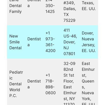
#349,
Texas,
Dental
a
350-
Dallas,
EE. UU.
Family
1425
TX
75229
411
+1
Dover,
New
US-46,
Dentist
973-
Nueva
Smile
Dover,
a
361-
Jersey,
Dental
NJ
4200
EE. UU.
07801
32-09
East
82nd
Elmhur
Pediatr
+1
St 1st
st,
ic
Dentist
718-
Floor,
Queen
Dental
a
898-
East
s,
World
0600
Elmhur
Nueva
P.C.
st, NY
York,
11370
EE. UU.