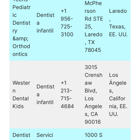
McPhe
Pediatr
+1
rson
Laredo
ic
Dentist
956-
Rd STE
,
Dentist
a
725-
25,
Texas,
ry
infantil
3100
Laredo
EE. UU.
&amp;
, TX
Orthod
78045
ontics
3015
Crensh
Los
Wester
+1
aw
Ángele
Dentist
n
213-
Blvd,
s,
a
Dental
715-
Los
Califor
infantil
Kids
4684
Angele
nia, EE.
s, CA
UU.
90016
Dentist
Servici
1000 S