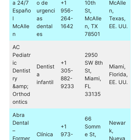
a 24/7
o de
+1
10th
McAlle
Españo
urgenci
956-
St,
n,
l
as
264-
McAlle
Texas,
McAlle
dental
1642
n, TX
EE. UU.
n
es
78501
AC
Pediatr
2950
ic
+1
SW 8th
Dentist
Miami,
Dentist
305-
St,
a
Florida,
ry
882-
Miami,
infantil
EE. UU.
&amp;
9233
FL
Orthod
33135
ontics
Abra
66
Dental
Newar
+1
Somm
–
k,
Clínica
973-
e St,
Former
Nueva