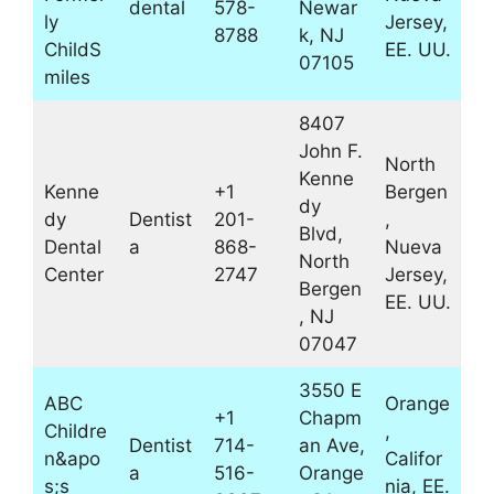
dental
578-
Newar
ly
Jersey,
8788
k, NJ
ChildS
EE. UU.
07105
miles
8407
John F.
North
Kenne
Kenne
+1
Bergen
dy
dy
Dentist
201-
,
Blvd,
Dental
a
868-
Nueva
North
Center
2747
Jersey,
Bergen
EE. UU.
, NJ
07047
3550 E
ABC
Orange
+1
Chapm
Childre
,
Dentist
714-
an Ave,
n&apo
Califor
a
516-
Orange
s;s
nia, EE.