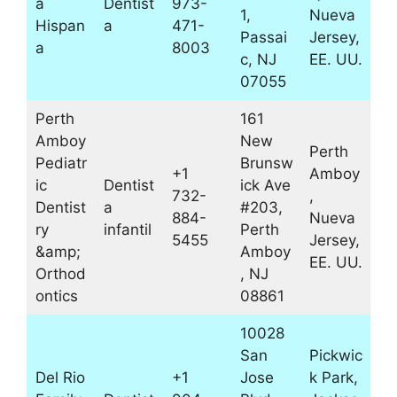
a
Dentist
973-
1,
Nueva
Hispan
a
471-
Passai
Jersey,
a
8003
c, NJ
EE. UU.
07055
Perth
161
Amboy
New
Perth
Pediatr
Brunsw
+1
Amboy
ic
Dentist
ick Ave
732-
,
Dentist
a
#203,
884-
Nueva
ry
infantil
Perth
5455
Jersey,
&amp;
Amboy
EE. UU.
Orthod
, NJ
ontics
08861
10028
San
Pickwic
Del Rio
+1
Jose
k Park,