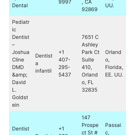
9997
, CA
Dental
UU.
92869
Pediatr
ic
Dentist
7651 C
–
Ashley
Joshua
+1
Park Ct
Orland
Dentist
Cline
407-
Suite
o,
a
DMD
295-
410,
Florida,
infantil
&amp;
5437
Orland
EE. UU.
David
o, FL
L.
32835
Goldst
ein
147
Prospe
Passai
Dentist
+1
ct St #
c,