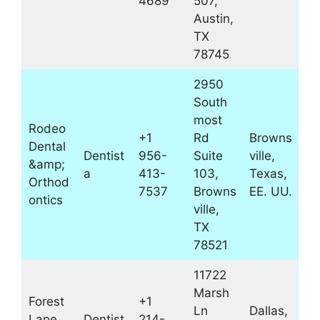
4689
507,
Austin,
TX
78745
2950
South
most
Rodeo
+1
Rd
Browns
Dental
Dentist
956-
Suite
ville,
&amp;
a
413-
103,
Texas,
Orthod
7537
Browns
EE. UU.
ontics
ville,
TX
78521
11722
Marsh
Forest
+1
Ln
Dallas,
Lane
Dentist
214-