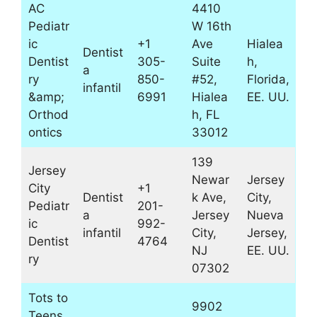
AC
4410
Pediatr
W 16th
ic
+1
Ave
Hialea
Dentist
Dentist
305-
Suite
h,
a
ry
850-
#52,
Florida,
infantil
&amp;
6991
Hialea
EE. UU.
Orthod
h, FL
ontics
33012
139
Jersey
Newar
Jersey
City
+1
Dentist
k Ave,
City,
Pediatr
201-
a
Jersey
Nueva
ic
992-
infantil
City,
Jersey,
Dentist
4764
NJ
EE. UU.
ry
07302
Tots to
9902
Teens