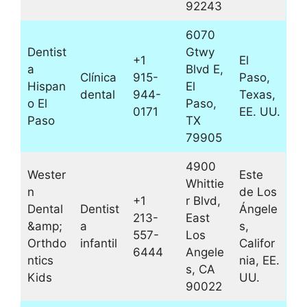
92243
6070
Dentist
Gtwy
+1
El
a
Blvd E,
Clínica
915-
Paso,
Hispan
El
dental
944-
Texas,
o El
Paso,
0171
EE. UU.
Paso
TX
79905
4900
Wester
Este
Whittie
n
de Los
+1
r Blvd,
Dental
Dentist
Ángele
213-
East
&amp;
a
s,
557-
Los
Orthdo
infantil
Califor
6444
Angele
ntics
nia, EE.
s, CA
Kids
UU.
90022