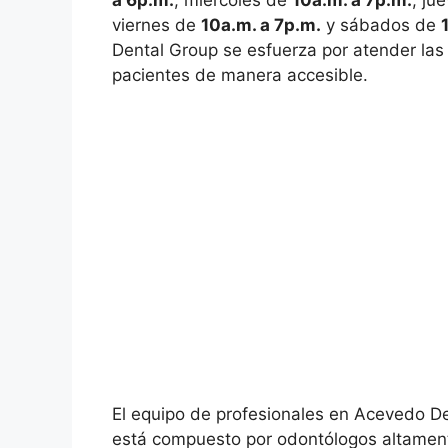
a 6p.m.
, miércoles de
10a.m. a 7p.m.
, ju
viernes de
10a.m. a 7p.m.
y sábados de
Dental Group se esfuerza por atender la
pacientes de manera accesible.
El equipo de profesionales en Acevedo D
está compuesto por odontólogos altament