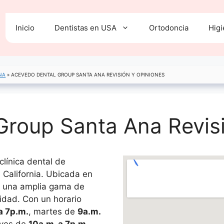
Inicio
Dentistas en USA
Ortodoncia
Higi
NA
»
ACEVEDO DENTAL GROUP SANTA ANA REVISIÓN Y OPINIONES
Group Santa Ana Revis
línica dental de
California. Ubicada en
ce una amplia gama de
lidad. Con un horario
a 7p.m.
, martes de
9a.m.