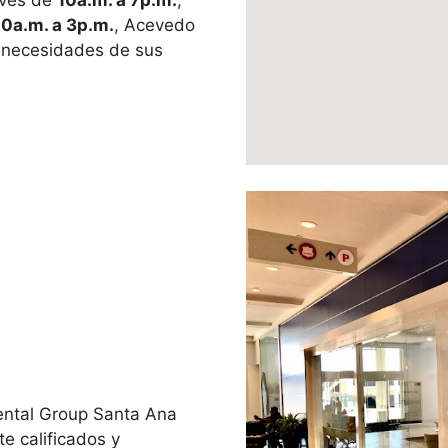
eves de
10a.m. a 7p.m.
,
10a.m. a 3p.m.
, Acevedo
s necesidades de sus
ental Group Santa Ana
e calificados y