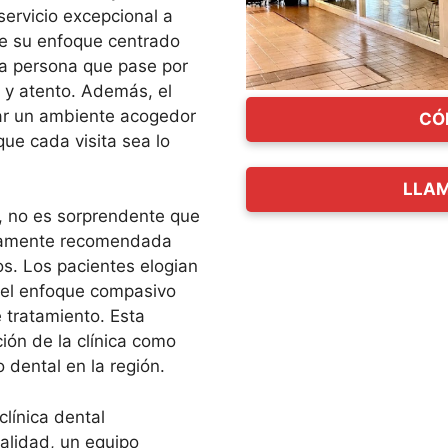
ervicio excepcional a
de su enfoque centrado
a persona que pase por
 y atento. Además, el
ear un ambiente acogedor
CÓ
que cada visita sea lo
LLAM
, no es sorprendente que
tamente recomendada
os. Los pacientes elogian
, el enfoque compasivo
e tratamiento. Esta
ión de la clínica como
 dental en la región.
línica dental
calidad, un equipo