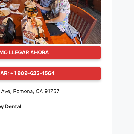
MO LLEGAR AHORA
AR: +1 909-623-1564
 Ave, Pomona, CA 91767
ey Dental