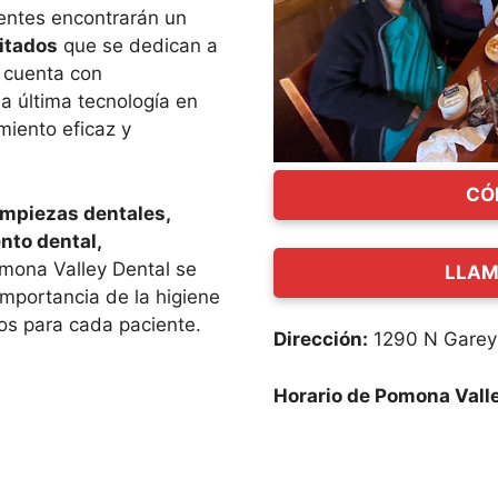
entes encontrarán un
itados
que se dedican a
a cuenta con
a última tecnología en
miento eficaz y
CÓ
impiezas dentales,
nto dental,
mona Valley Dental se
LLAM
importancia de la higiene
os para cada paciente.
Dirección:
1290 N Garey
Horario de Pomona Vall