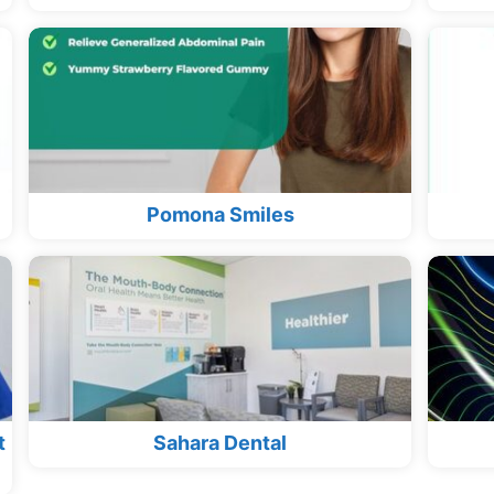
Pomona Smiles
t
Sahara Dental