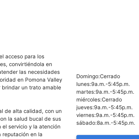
 el acceso para los
s, convirtiéndola en
atender las necesidades
Domingo:Cerrado
rioridad en Pomona Valley
lunes:9a.m.-5:45p.m.
r brindar un trato amable
martes:9a.m.-5:45p.m.
miércoles:Cerrado
jueves:9a.m.-5:45p.m.
l de alta calidad, con un
viernes:9a.m.-5:45p.m.
on la salud bucal de sus
sábado:8a.m.-5:45p.m.
el servicio y la atención
 reputación en la