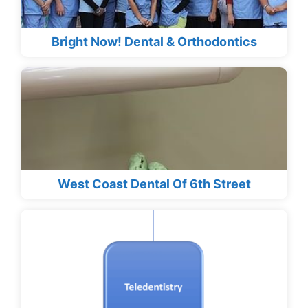
Bright Now! Dental & Orthodontics
West Coast Dental Of 6th Street