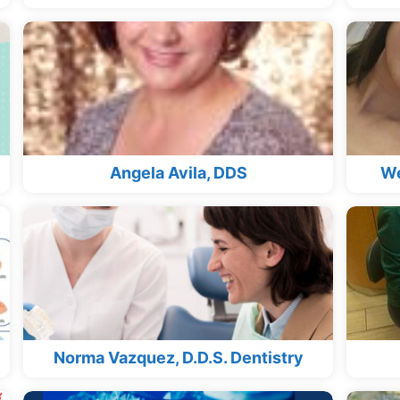
Angela Avila, DDS
We
Norma Vazquez, D.D.S. Dentistry