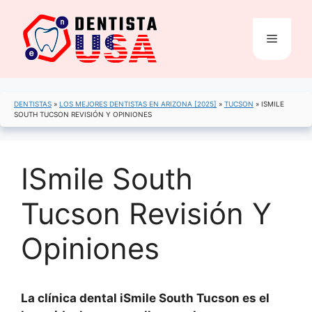
Saltar
al
Menú
contenido
DENTISTAS
»
LOS MEJORES DENTISTAS EN ARIZONA [2025]
»
TUCSON
»
ISMILE
SOUTH TUCSON REVISIÓN Y OPINIONES
ISmile South
Tucson Revisión Y
Opiniones
La clínica dental iSmile South Tucson es el