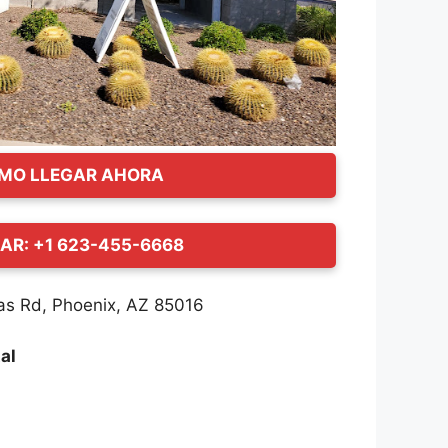
MO LLEGAR AHORA
AR: +1 623-455-6668
s Rd, Phoenix, AZ 85016
al