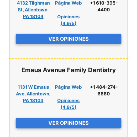
4132 Tilghman
Página Web
+1 610-395-
St, Allentown,
4400
PA 18104
Opiniones
(
4.9/5
)
VER OPINIONES
Emaus Avenue Family Dentistry
1131 W Emaus
Página Web
+1 484-274-
Ave, Allentown,
6880
PA 18103
Opiniones
(
4.9/5
)
VER OPINIONES