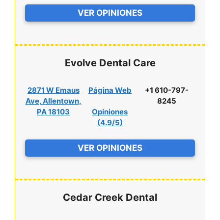
VER OPINIONES
Evolve Dental Care
2871 W Emaus
Página Web
+1 610-797-
Ave, Allentown,
8245
PA 18103
Opiniones
(
4.9/5
)
VER OPINIONES
Cedar Creek Dental