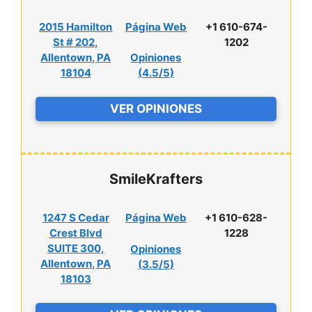
2015 Hamilton
Página Web
+1 610-674-
St # 202,
1202
Allentown, PA
Opiniones
18104
(
4.5/5
)
VER OPINIONES
SmileKrafters
1247 S Cedar
Página Web
+1 610-628-
Crest Blvd
1228
SUITE 300,
Opiniones
Allentown, PA
(
3.5/5
)
18103