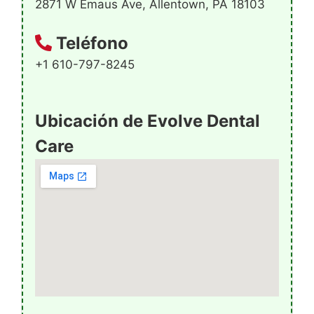
2871 W Emaus Ave, Allentown, PA 18103
Teléfono
+1 610-797-8245
Ubicación de Evolve Dental
Care