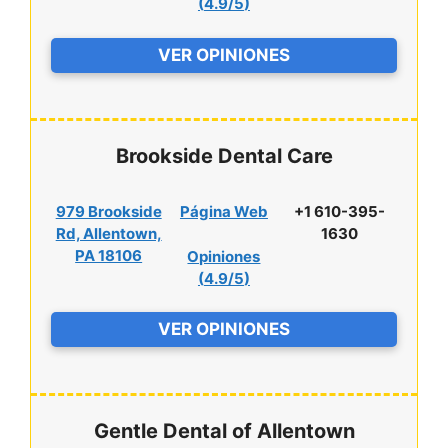
(
4.9/5
)
VER OPINIONES
Brookside Dental Care
979 Brookside
Página Web
+1 610-395-
Rd, Allentown,
1630
PA 18106
Opiniones
(
4.9/5
)
VER OPINIONES
Gentle Dental of Allentown