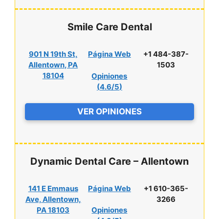
Smile Care Dental
901 N 19th St,
Página Web
+1 484-387-
Allentown, PA
1503
18104
Opiniones
(
4.6/5
)
VER OPINIONES
Dynamic Dental Care – Allentown
141 E Emmaus
Página Web
+1 610-365-
Ave, Allentown,
3266
PA 18103
Opiniones