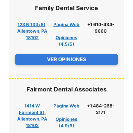
Family Dental Service
123 N 13th St,
Página Web
+1 610-434-
Allentown, PA
9660
18102
Opiniones
(
4.5/5
)
VER OPINIONES
Fairmont Dental Associates
1414 W
Página Web
+1 484-268-
Fairmont St,
2171
Allentown, PA
Opiniones
18102
(
4.9/5
)